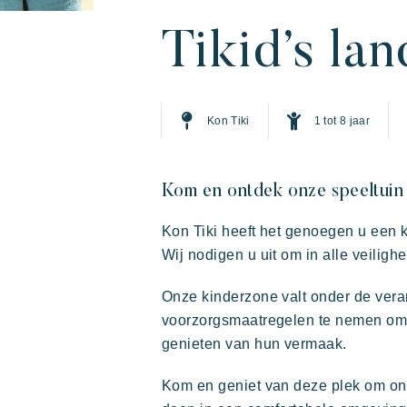
Tikid’s lan
Kon Tiki
1 tot 8 jaar
Kom en ontdek onze speeltuin v
Kon Tiki heeft het genoegen u een 
De Riviera Villages
Actieve vakantie
Deel 
De 
Wij nodigen u uit om in alle veiligh
ervaring
Onze kinderzone valt onder de veran
Prairies de la mer
voorzorgsmaatregelen te nemen om d
genieten van hun vermaak.
Exotisch
Vrolijk
Onvergetelijk
Kom en geniet van deze plek om on