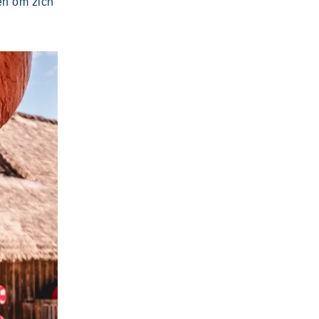
en om zich
Riviera Villages applicatie
en wild en kleurrijk paradijs