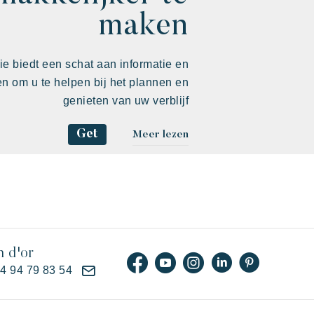
maken
ie biedt een schat aan informatie en
ten om u te helpen bij het plannen en
genieten van uw verblijf
Get
Meer lezen
n d'or
)4 94 79 83 54