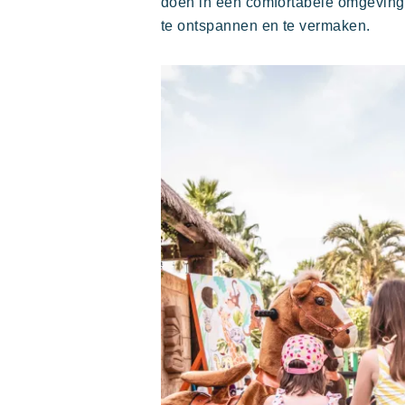
doen in een comfortabele omgeving.
te ontspannen en te vermaken.
Polynesisch geïnspireerde Lodges, een
adembenemend uitzicht op Saint Tropez,
een uitzonderlijke locatie.