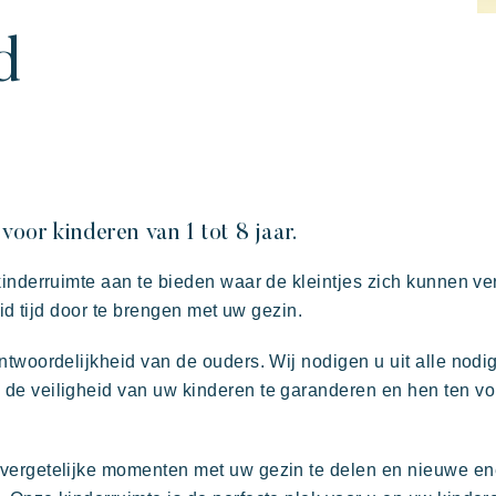
d
oor kinderen van 1 tot 8 jaar.
kinderruimte aan te bieden waar de kleintjes zich kunnen v
in familie
kunst van gastvrijheid
De tijd nemen
De villages sfeer
eid tijd door te brengen met uw gezin.
twoordelijkheid van de ouders. Wij nodigen u uit alle nodi
Kon Tiki
e veiligheid van uw kinderen te garanderen en hen ten voll
Feestelijk
E
Tropisch paradijs
vergetelijke momenten met uw gezin te delen en nieuwe ene
Ontsnap aan