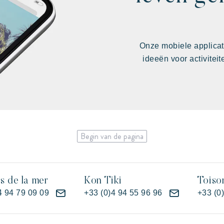
Onze mobiele applicat
ideeën voor activitei
Begin van de pagina
es de la mer
Kon Tiki
Toiso
4 94 79 09 09
+33 (0)4 94 55 96 96
+33 (0