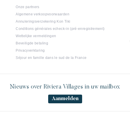
Onze partners
Algemene verkoopvoorwaarden
Annuleringsverzekering Kon Tiki
Conditions générales echeck-in (pré-enregistrement)
Wettelijke vermeldingen
Beveiligde betaling
Privacyverklaring
Séjour en famille dans le sud de la France
Nieuws over Riviera Villages in uw mailbox
Aanmelden