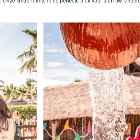
 Onze kinderruimte is de perfecte plek voor u en uw kinder
Een idyllische omgeving direct gelegen
E
aan het beroemde strand van Pampelonne