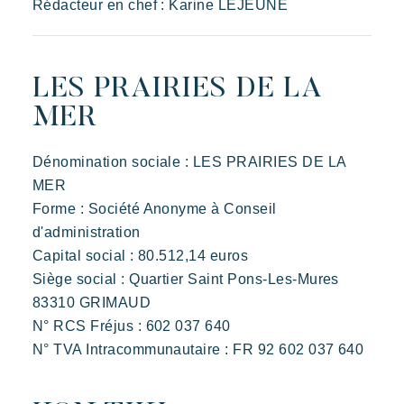
Rédacteur en chef : Karine LEJEUNE
De villages sfeer
Beleef de Riviera
LES PRAIRIES DE LA
Uw volgende vakantie
MER
Actieve vakantie
Deel in familie
Dénomination sociale : LES PRAIRIES DE LA
De tijd nemen
MER
Evenementen & festivals
Forme : Société Anonyme à Conseil
Riviera Villages applicatie
d'administration
Capital social : 80.512,14 euros
Onze aanbiedingen
Siège social : Quartier Saint Pons-Les-Mures
Prairies de la mer
83310 GRIMAUD
Neem contact met ons op
Exotisch
Vrolijk
Onvergetelijk
N° RCS Fréjus : 602 037 640
Polynesisch geïnspireerde Lodges, een adembenemend
N° TVA Intracommunautaire : FR 92 602 037 640
Boeken
uitzicht op Saint Tropez, een uitzonderlijke locatie.