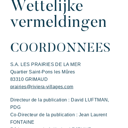
Wettelijke
vermeldingen
COORDONNEES
S.A. LES PRAIRIES DE LA MER
Onze vakantiedorpen
Quartier Saint-Pons les Mûres
83310 GRIMAUD
prairies@riviera-villages.com
Directeur de la publication : David LUFTMAN,
Ontdek Riviera Villages
PDG
Co-Directeur de la publication : Jean Laurent
De Riviera Villages ervaring
FONTAINE
De kunst van gastvrijheid