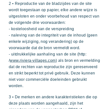
2 • Reproductie van de bladzijdes van de site
Toison d'or
wordt toegestaan op papier, elke andere wijze is
Elegant
Authentiek
Vertrouwelijk
uitgesloten en onder voorbehoud van respect van
de volgende drie voorwaarden:
Een wild en kleurrijk paradijs
- kosteloosheid van de verspreiding
- naleving van de integriteit van de inhoud (geen
enkele wijziging, nog verandering) op de
voorwaarde dat de bron vermeldt word.
- uitdrukkelijke aanhaling van de site (http:
/
www.riviera-villages.com
) als bron en vermelding
dat de rechten van reproductie zijn gereserveerd
en strikt beperkt tot privé gebruik. Deze kunnen
niet voor commerciële doeleinden gebruikt
worden.
3 • De merken en andere karakteristieken die op
deze plaats worden aangehaald, zijn het