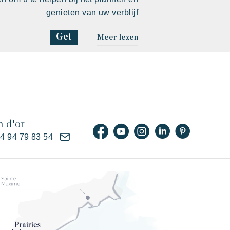
genieten van uw verblijf
Get
Meer lezen
n d'or
)4 94 79 83 54