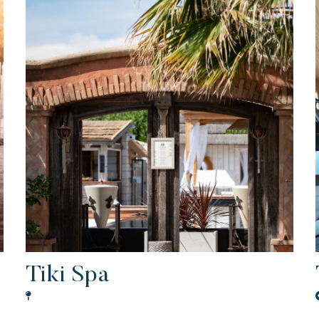
Feestelijk
E
Tropisch paradijs
Ontsnap aan
Een idyllische omgeving direct gelegen
E
aan het beroemde strand van Pampelonne
Tiki Spa