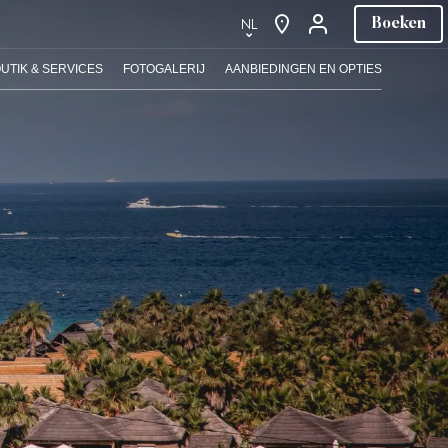
NL
Boeken
NGEN
NEEM CONTACT MET ONS OP
NL
UTIK & SERVICES
FOTOGALERIJ
AANBIEDINGEN EN OPTIES
×
×
×
EN
FR
DE
IT