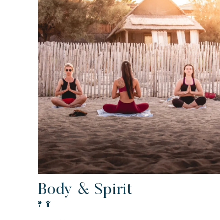
Exotisch
Vrolijk
Onvergetelijk
Polynesisch geïnspireerde Lodges, een
adembenemend uitzicht op Saint Tropez,
een uitzonderlijke locatie.
Body & Spirit