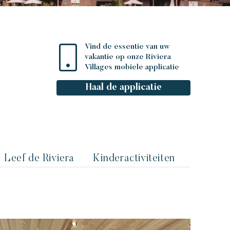
Vind de essentie van uw
vakantie op onze Riviera
Villages mobiele applicatie
Haal de applicatie
Leef de Riviera
Kinderactiviteiten
Evenem
Beleef de Riviera
Evenementen & festivals
De bravade van Saint-tropez
Toison d'or
De grimaldines
BACA Fest 2026