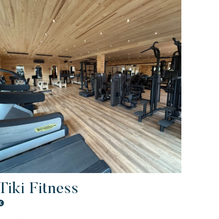
Plage de rock
legant
Authentiek
Vertrouwelijk
Riviera Villages applicatie
en wild en kleurrijk paradijs
Tiki Fitness