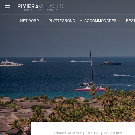
ONZE VAKANTIEDORPEN
ONTDEK
HET DORP
PLATTEGROND
ACCOMMODATIES
REST
Riviera Villages
Kon Tiki
Activiteiten