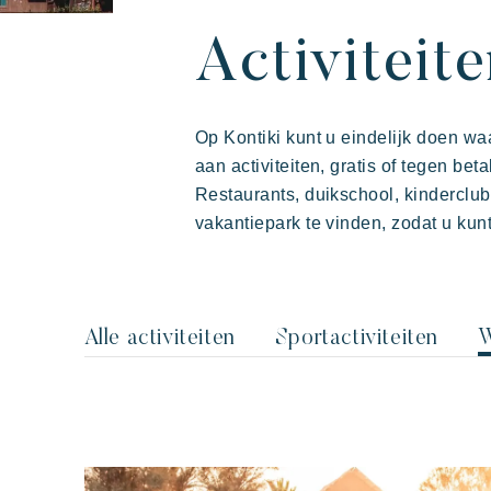
Onze vakantied
Ontdek Riviera 
Uw volgende va
Activiteit
Op Kontiki kunt u eindelijk doen wa
aan activiteiten, gratis of tegen beta
Restaurants, duikschool, kinderclub,
vakantiepark te vinden, zodat u kun
Alle activiteiten
Sportactiviteiten
W
De Riviera Villages
Actieve vakantie
Deel 
De 
ervaring
Prairies de la mer