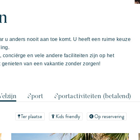
orpen
Villages
kantie
en
ar u anders nooit aan toe komt. U heeft een ruime keuze
ling.
 conciërge en vele andere faciliteiten zijn op het
t genieten van een vakantie zonder zorgen!
elzijn
Sport
Sportactiviteiten (betalend)
in familie
kunst van gastvrijheid
De tijd nemen
De villages sfeer
Ter plaatse
Kids friendly
Op reservering
Kon Tiki