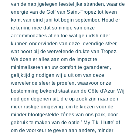
Neem contact met ons op
van de nabijgelegen feestelijke stranden, waar de
energie van de Golf van Saint-Tropez tot leven
komt van eind juni tot begin september. Houd er
Boeken
rekening mee dat sommige van onze
accommodaties af en toe wat geluidshinder
kunnen ondervinden van deze levendige sfeer,
wat hoort bij de wervelende drukte van Tropez.
We doen er alles aan om de impact te
Kon Tiki
minimaliseren en uw comfort te garanderen,
Feestelijk
Tropisch paradijs
Ontsnap aan
gelijktijdig nodigen wij u uit om van deze
Een idyllische omgeving direct gelegen aan het beroemde
wervelende sfeer te proefen, waarvoor onze
strand van Pampelonne
bestemming bekend staat aan de Côte d'Azur. Wij
nodigen degenen uit, die op zoek zijn naar een
meer rustige omgeving, om te kiezen voor de
minder blootgestelde zônes van ons park, door
gebruik te maken van de optie ' My Tiki Hutte' of
om de voorkeur te geven aan andere, minder