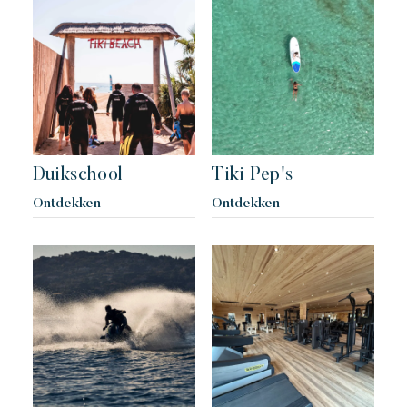
Een idyllische omgeving direct gelegen aan het beroemde
strand van Pampelonne
Duikschool
Tiki Pep's
Ontdekken
Ontdekken
Toison d'or
Elegant
Authentiek
Vertrouwelijk
Een wild en kleurrijk paradijs