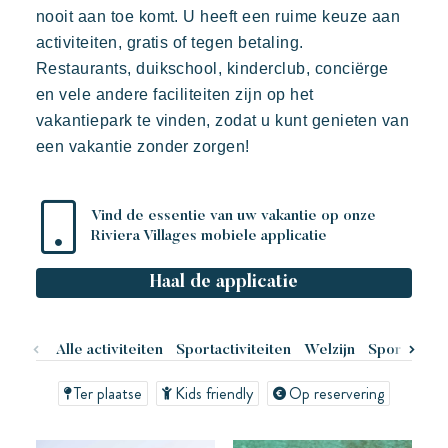
De villages sfeer
nooit aan toe komt. U heeft een ruime keuze aan
activiteiten, gratis of tegen betaling.
Beleef de Riviera
Restaurants, duikschool, kinderclub, conciërge
Uw volgende vakantie
en vele andere faciliteiten zijn op het
vakantiepark te vinden, zodat u kunt genieten van
Actieve vakantie
Prairies de la mer
een vakantie zonder zorgen!
Deel in familie
Exotisch
Vrolijk
Onvergetelijk
De tijd nemen
Polynesisch geïnspireerde Lodges, een adembenemend
uitzicht op Saint Tropez, een uitzonderlijke locatie.
Evenementen & festivals
Vind de essentie van uw vakantie op onze
Riviera Villages mobiele applicatie
Riviera Villages applicatie
Haal de applicatie
Onze aanbiedingen
Neem contact met ons op
Alle activiteiten
Sportactiviteiten
Welzijn
Sport
Spor
Ter plaatse
Kids friendly
Op reservering
Boeken
Kon Tiki
Feestelijk
Tropisch paradijs
Ontsnap aan