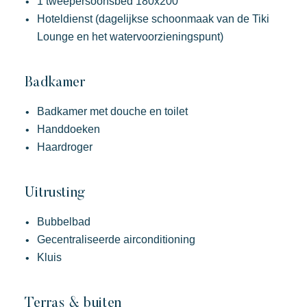
1 tweepersoonsbed 180x200
Feestelijk
Tropisch paradijs
Ontsnap aan
Hoteldienst (dagelijkse schoonmaak van de Tiki
Een idyllische omgeving direct gelegen aan het beroemde
strand van Pampelonne
Lounge en het watervoorzieningspunt)
Badkamer
Badkamer met douche en toilet
Handdoeken
Haardroger
Uitrusting
Bubbelbad
Gecentraliseerde airconditioning
Kluis
Terras & buiten