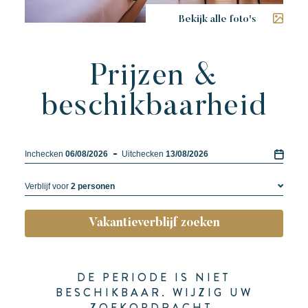
Bekijk alle foto's
Prijzen &
beschikbaarheid
Inchecken
06/08/2026
Uitchecken
13/08/2026
Verblijf voor
2 personen
1 personen
Vakantieverblijf zoeken
2 personen
3 personen
4 personen
DE PERIODE IS NIET
5 personen
BESCHIKBAAR. WIJZIG UW
ZOEKOPDRACHT.