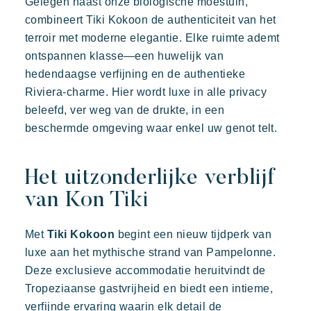
Gelegen naast onze biologische moestuin,
combineert Tiki Kokoon de authenticiteit van het
De villages sfeer
terroir met moderne elegantie. Elke ruimte ademt
Beleef de Riviera
ontspannen klasse—een huwelijk van
hedendaagse verfijning en de authentieke
Uw volgende vakantie
Riviera-charme. Hier wordt luxe in alle privacy
Actieve vakantie
beleefd, ver weg van de drukte, in een
Deel in familie
beschermde omgeving waar enkel uw genot telt.
De tijd nemen
Evenementen & festivals
Het uitzonderlijke verblijf
Riviera Villages applicatie
van Kon Tiki
Onze aanbiedingen
Met
Tiki Kokoon
begint een nieuw tijdperk van
Prairies de la mer
Neem contact met ons op
luxe aan het mythische strand van Pampelonne.
Exotisch
Vrolijk
Onvergetelijk
Deze exclusieve accommodatie heruitvindt de
Polynesisch geïnspireerde Lodges, een adembenemend
Boeken
Tropeziaanse gastvrijheid en biedt een intieme,
uitzicht op Saint Tropez, een uitzonderlijke locatie.
verfijnde ervaring waarin elk detail de