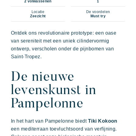
2 volwassenen
1
Locatie
De voordelen
Zeezicht
Must try
Ontdek ons revolutionaire prototype: een oase
van sereniteit met een uniek cilindervormig
ontwerp, verscholen onder de pijnbomen van
Saint-Tropez.
De nieuwe
Onze vakantiedorpen
levenskunst in
Pampelonne
Ontdek Riviera Villages
In het hart van Pampelonne biedt
Tiki Kokoon
De Riviera Villages ervaring
een mediterraan toevluchtsoord van verfijning.
De kunst van gastvrijheid