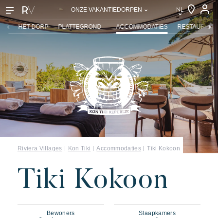
NL
ONZE VAKANTIEDORPEN
NL
HET DORP
PLATTEGROND
ACCOMMODATIES
RESTAURANTS
EN
FR
DE
IT
Riviera Villages
Kon Tiki
Accommodaties
Tiki Kokoon
Tiki Kokoon
Bewoners
Slaapkamers