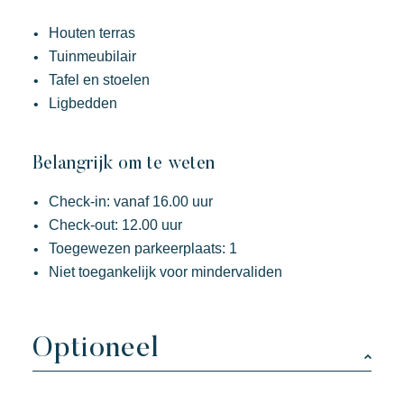
Houten terras
Tuinmeubilair
Toison d'or
Tafel en stoelen
Elegant
Authentiek
Vertrouwelijk
Ligbedden
Een wild en kleurrijk paradijs
Belangrijk om te weten
Check-in: vanaf 16.00 uur
Check-out: 12.00 uur
Toegewezen parkeerplaats: 1
Niet toegankelijk voor mindervaliden
Optioneel