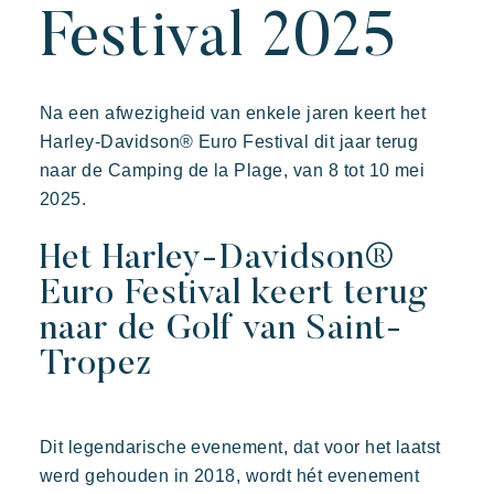
Festival 2025
Beleef de Riviera
Uw volgende vakantie
Na een afwezigheid van enkele jaren keert het
Prairies de la mer
Actieve vakantie
Harley-Davidson® Euro Festival dit jaar terug
Exotisch
Vrolijk
Onvergetelijk
Deel in familie
naar de Camping de la Plage, van 8 tot 10 mei
Polynesisch geïnspireerde Lodges, een adembenemend
De tijd nemen
2025.
uitzicht op Saint Tropez, een uitzonderlijke locatie.
Evenementen & festivals
Het Harley-Davidson®
Riviera Villages applicatie
Euro Festival keert terug
Onze aanbiedingen
naar de Golf van Saint-
Neem contact met ons op
Tropez
Boeken
Kon Tiki
Dit legendarische evenement, dat voor het laatst
Feestelijk
Tropisch paradijs
Ontsnap aan
werd gehouden in 2018, wordt hét evenement
Een idyllische omgeving direct gelegen aan het beroemde