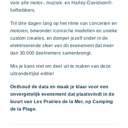
voor alle motor-, muziek- en Harley-Davidson®-
strand van Pampelonne
liefhebbers.
Tril drie dagen lang op het ritme van concerten en
motoren, bewonder iconische modellen en unieke
custom creaties, en dompel jezelf onder in de
elektriserende sfeer van dit evenement dat meer
dan 30.000 deelnemers samenbrengt.
Toison d'or
Mis je kans niet om deel uit te maken van deze
Elegant
Authentiek
Vertrouwelijk
uitzonderlijke editie!
Een wild en kleurrijk paradijs
Onthoud de data en maak je klaar voor een
onvergetelijk evenement dat plaatsvindt in de
buurt van Les Prairies de la Mer, op Camping
de la Plage.