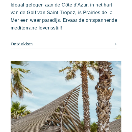
Ideaal gelegen aan de Côte d'Azur, in het hart
Boeken
van de Golf van Saint-Tropez, is Prairies de la
Mer een waar paradijs. Ervaar de ontspannende
mediterrane levensstijl!
Ontdekken
Kon Tiki
Feestelijk
Tropisch paradijs
Ontsnap aan
Een idyllische omgeving direct gelegen aan het beroemde
strand van Pampelonne