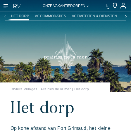
NL
ONZE VAKANTIEDORPEN
NL
HET DORP
ACCOMMODATIES
ACTIVITEITEN & DIENSTEN
ZWE
EN
FR
DE
IT
Riviera Villages
Prairies de la mer
Het dorp
Het dorp
Onze vakantiedorpen
Op korte afstand van Port Grimaud, het kleine