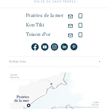
Prairies de la mer
Kon Tiki
Toison d'or
Nuttige links
Neem contact op
Vacatures
Application mobile
Onze hotels
Brochures, plattegronden en tarieven
Het nieuwe pampelonne
Onze partners