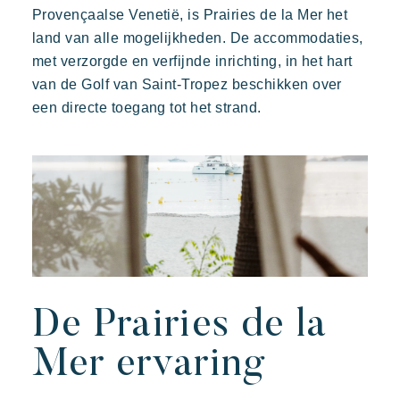
Ontdek Riviera Villages
Provençaalse Venetië, is Prairies de la Mer het
land van alle mogelijkheden. De accommodaties,
De Riviera Villages ervaring
met verzorgde en verfijnde inrichting, in het hart
De kunst van gastvrijheid
van de Golf van Saint-Tropez beschikken over
De villages sfeer
een directe toegang tot het strand.
Beleef de Riviera
Uw volgende vakantie
Actieve vakantie
Deel in familie
Prairies de la mer
De tijd nemen
Exotisch
Vrolijk
Onvergetelijk
Evenementen & festivals
Polynesisch geïnspireerde Lodges, een adembenemend
uitzicht op Saint Tropez, een uitzonderlijke locatie.
Riviera Villages applicatie
De Prairies de la
Onze aanbiedingen
Mer ervaring
Neem contact met ons op