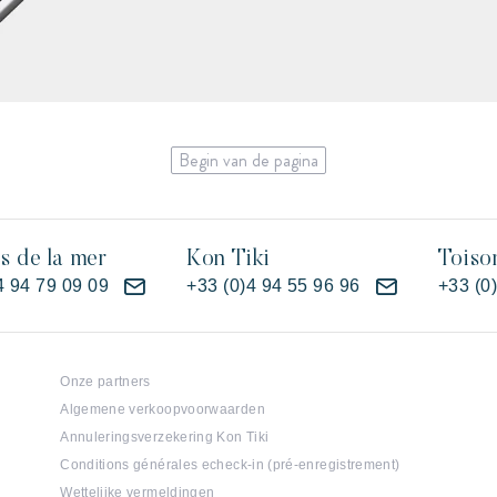
Begin van de pagina
es de la mer
Kon Tiki
Toiso
4 94 79 09 09
+33 (0)4 94 55 96 96
+33 (0
Onze partners
Algemene verkoopvoorwaarden
Annuleringsverzekering Kon Tiki
Conditions générales echeck-in (pré-enregistrement)
Wettelijke vermeldingen