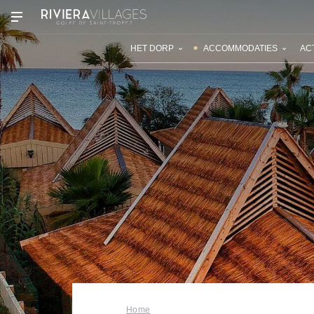
ONZE VAKANTIEDORPEN
ONTDEK
HET DORP
ACCOMMODATIES
ACT
Home