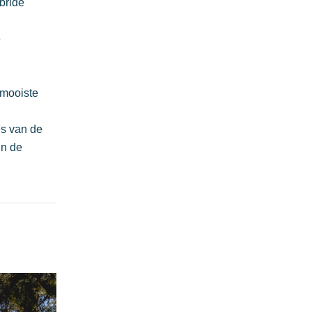
bride
Plage de rock
legant
Authentiek
e
Vertrouwelijk
Riviera Villages applicatie
 mooiste
es van de
in de
en wild en kleurrijk paradijs