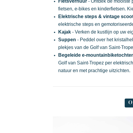
Fietsverhuur
- Ontdek de mooiste 
fietsen, e-bikes en kinderfietsen. K
Exotisch
Vrolijk
Onvergetelijk
Elektrische steps & vintage scoo
elektrische steps en gemotoriseerde
Kajak
- Verken de kustlijn op uw e
Suppen
- Peddel over het kristalh
plekjes van de Golf van Saint-Trope
Begeleide e-mountainbiketochte
Golf van Saint-Tropez per elektrisc
natuur en met prachtige uitzichten.
Polynesisch geïnspireerde Lodges, een
adembenemend uitzicht op Saint Tropez,
een uitzonderlijke locatie.
O