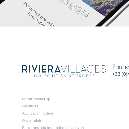
Prairi
+33 (0)
Neem contact op
Vacatures
Application mobile
Onze hotels
Brochures, plattegronden en tarieven