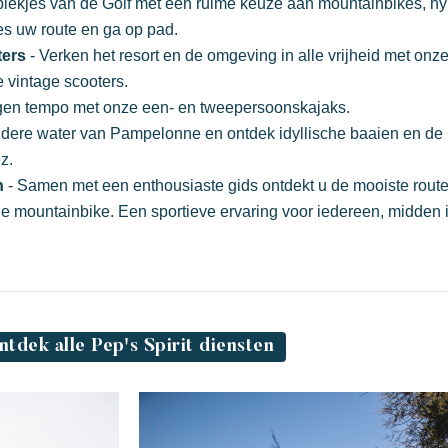
plekjes van de Golf met een ruime keuze aan mountainbikes, hy
ies uw route en ga op pad.
Feestelijk
E
Tropisch paradijs
ters
- Verken het resort en de omgeving in alle vrijheid met onz
Ontsnap aan
 vintage scooters.
igen tempo met onze een- en tweepersoonskajaks.
eldere water van Pampelonne en ontdek idyllische baaien en de
z.
n
- Samen met een enthousiaste gids ontdekt u de mooiste rout
he mountainbike. Een sportieve ervaring voor iedereen, midden 
Een idyllische omgeving direct gelegen
E
aan het beroemde strand van Pampelonne
ntdek alle Pep's Spirit diensten