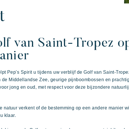
orpen
Villages
kantie
t
lf van Saint-Tropez o
anier
lpt Pep's Spirit u tijdens uw verblijf de Golf van Saint-Trop
n de Middellandse Zee, geurige pijnboombossen en prachti
 voor jong en oud, met respect voor deze bijzondere natuurli
in familie
kunst van gastvrijheid
De tijd nemen
De villages sfeer
de natuur verkent of de bestemming op een andere manier wi
u klaar.
Kon Tiki