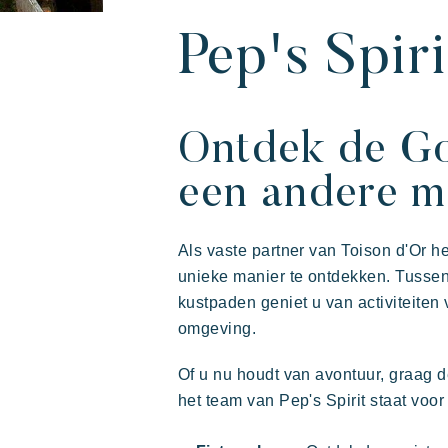
Onze vakantied
Ontdek Riviera 
Uw volgende va
Pep's Spiri
Ontdek de Go
een andere m
Als vaste partner van Toison d'Or he
unieke manier te ontdekken. Tusse
kustpaden geniet u van activiteiten
omgeving.
De Riviera Villages
Actieve vakantie
Deel 
De 
ervaring
Of u nu houdt van avontuur, graag 
het team van Pep's Spirit staat voor 
Prairies de la mer