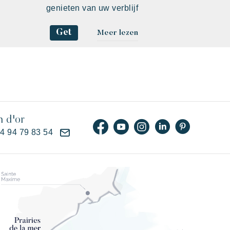
genieten van uw verblijf
Get
Meer lezen
n d'or
)4 94 79 83 54