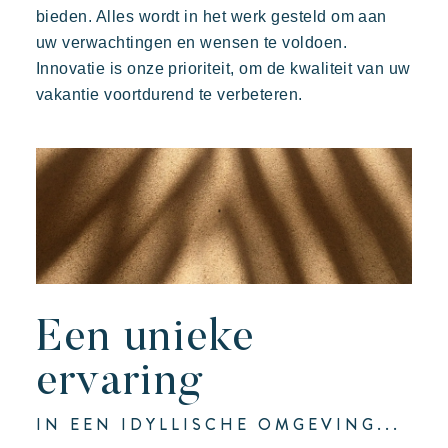
bieden. Alles wordt in het werk gesteld om aan
Ontdek Riviera Villages
uw verwachtingen en wensen te voldoen.
De Riviera Villages ervaring
Innovatie is onze prioriteit, om de kwaliteit van uw
vakantie voortdurend te verbeteren.
De kunst van gastvrijheid
De villages sfeer
Beleef de Riviera
Uw volgende vakantie
Actieve vakantie
Deel in familie
Prairies de la mer
De tijd nemen
Exotisch
Vrolijk
Onvergetelijk
Een unieke
Evenementen & festivals
Polynesisch geïnspireerde Lodges, een adembenemend
Riviera Villages applicatie
uitzicht op Saint Tropez, een uitzonderlijke locatie.
ervaring
Onze aanbiedingen
IN EEN IDYLLISCHE OMGEVING...
Neem contact met ons op