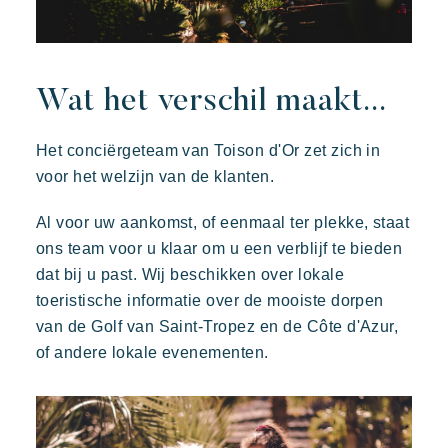
Toison d'or
Wat het verschil maakt...
Elegant
Authentiek
Vertrouwelijk
Een wild en kleurrijk paradijs
Het conciërgeteam van Toison d'Or zet zich in
voor het welzijn van de klanten.
Al voor uw aankomst, of eenmaal ter plekke, staat
ons team voor u klaar om u een verblijf te bieden
dat bij u past. Wij beschikken over lokale
toeristische informatie over de mooiste dorpen
van de Golf van Saint-Tropez en de Côte d'Azur,
of andere lokale evenementen.