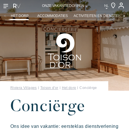
NL
ONZE VAKANTIEDORPEN
NL
HET DORP
ACCOMMODATIES
ACTIVITEITEN EN DIENSTEN
K
EN
FR
DE
IT
Riviera Villages
Toison d'or
Het dorp
Conciërge
Conciërge
Onze vakantiedorpen
Ons idee van vakantie: eersteklas dienstverlening