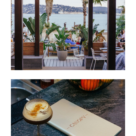
Toison d'or
Elegant
Authentiek
Vertrouwelijk
Een wild en kleurrijk paradijs