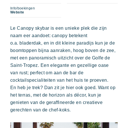
Beleef de Riviera
Info/boekingen
Website
Uw volgende vakantie
Prairies de la mer
Actieve vakantie
Le Canopy skybar is een unieke plek die zijn
Exotisch
Vrolijk
Onvergetelijk
Deel in familie
naam eer aandoet: canopy betekent
Polynesisch geïnspireerde Lodges, een adembenemend
De tijd nemen
uitzicht op Saint Tropez, een uitzonderlijke locatie.
o.a. bladerdak, en in dit kleine paradijs kun je de
boomtoppen bijna aanraken, hoog boven de zee,
Evenementen & festivals
met een panoramisch uitzicht over de Golfe de
Riviera Villages applicatie
Saint-Tropez. Een elegante en gezellige oase
van rust; perfect om aan de bar de
Onze aanbiedingen
cocktailspecialiteiten van het huis te proeven.
Neem contact met ons op
En heb je trek? Dan zit je hier ook goed. Want op
het terras, met de horizon als décor, kun je
Kon Tiki
Boeken
genieten van de geraffineerde en creatieve
Feestelijk
Tropisch paradijs
Ontsnap aan
gerechten van de chef-koks.
Een idyllische omgeving direct gelegen aan het beroemde
strand van Pampelonne