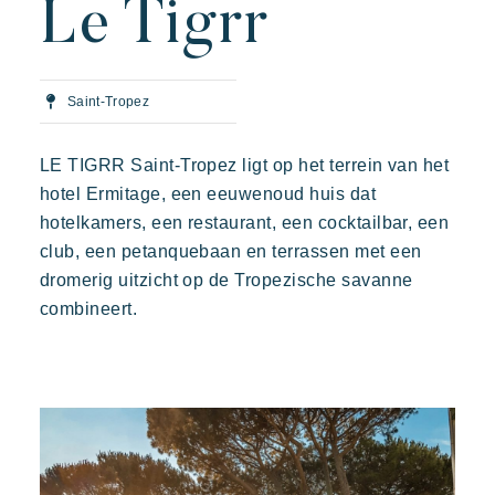
Le Tigrr
Uw volgende vakantie
Prairies de la mer
Exotisch
Vrolijk
Onvergetelijk
Actieve vakantie
Polynesisch geïnspireerde Lodges, een adembenemend
Deel in familie
uitzicht op Saint Tropez, een uitzonderlijke locatie.
Saint-Tropez
De tijd nemen
Evenementen & festivals
LE TIGRR Saint-Tropez ligt op het terrein van het
Riviera Villages applicatie
hotel Ermitage, een eeuwenoud huis dat
hotelkamers, een restaurant, een cocktailbar, een
Onze aanbiedingen
club, een petanquebaan en terrassen met een
Neem contact met ons op
dromerig uitzicht op de Tropezische savanne
Kon Tiki
combineert.
Feestelijk
Tropisch paradijs
Ontsnap aan
Boeken
Een idyllische omgeving direct gelegen aan het beroemde
strand van Pampelonne