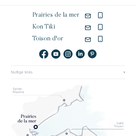
Prairies de la mer
Kon Tiki
Toison d'or
Nuttige links
Neem contact op
Vacatures
Application mobile
Onze hotels
Brochures, plattegronden en tarieven
Het nieuwe pampelonne
Onze partners
Algemene verkoopvoorwaarden