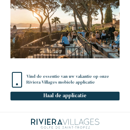
Toison d'or
Elegant
Authentiek
Vertrouwelijk
Een wild en kleurrijk paradijs
Vind de essentie van uw vakantie op onze
Riviera Villages mobiele applicatie
Haal de applicatie