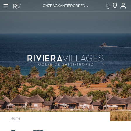
NL
ONZE VAKANTIEDORPEN
NL
EN
FR
DE
IT
Onze vakantiedorpen
Ontdek Riviera Villages
De Riviera Villages ervaring
De kunst van gastvrijheid
De villages sfeer
Home
Beleef de Riviera