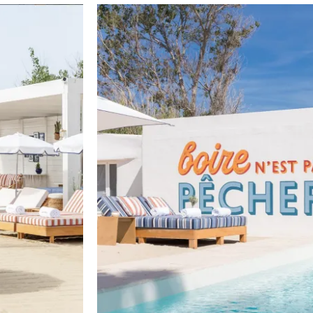
Een idyllische omgeving direct gelegen
E
aan het beroemde strand van Pampelonne