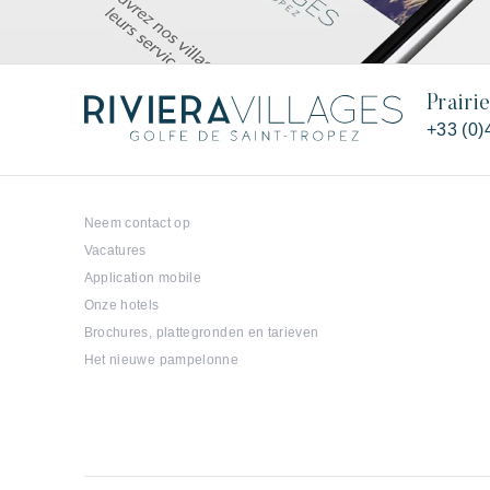
Prairi
+33 (0)
Neem contact op
Vacatures
Application mobile
Onze hotels
Brochures, plattegronden en tarieven
Het nieuwe pampelonne