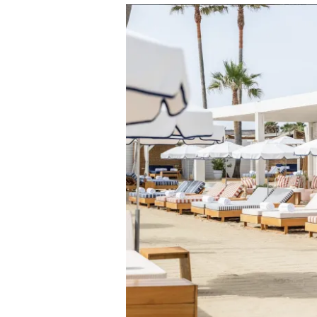
Polynesisch geïnspireerde Lodges, een
adembenemend uitzicht op Saint Tropez,
een uitzonderlijke locatie.