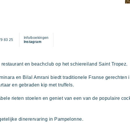
Info/boekingen
79 83 25
Instagram
in familie
kunst van gastvrijheid
De tijd nemen
De villages sfeer
r restaurant en beachclub op het schiereiland Saint Tropez.
Kon Tiki
nara en Bilal Amrani biedt traditionele Franse gerechten 
rtaar en gebraden kip met truffels.
Feestelijk
E
Tropisch paradijs
ele rieten stoelen en geniet van een van de populaire cock
Ontsnap aan
getelijke dinerervaring in Pampelonne.