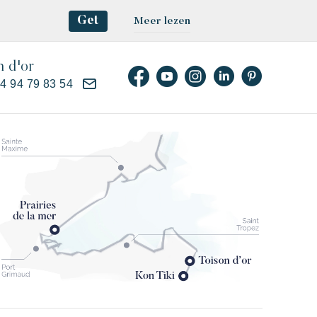
Get
Meer lezen
n d'or
)4 94 79 83 54