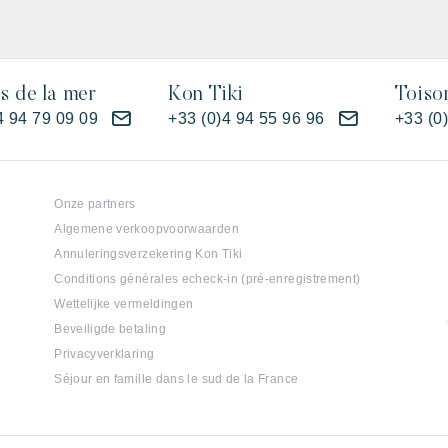
es de la mer
Kon Tiki
Toiso
4 94 79 09 09
+33 (0)4 94 55 96 96
+33 (0
Onze partners
Algemene verkoopvoorwaarden
Annuleringsverzekering Kon Tiki
Conditions générales echeck-in (pré-enregistrement)
Wettelijke vermeldingen
Beveiligde betaling
Privacyverklaring
Séjour en famille dans le sud de la France