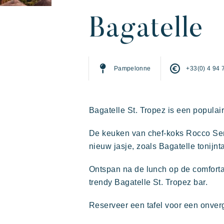
Bagatelle
Pampelonne
+33(0) 4 94 
De Riviera Villages
Actieve vakantie
Deel 
De 
Bagatelle St. Tropez is een populai
ervaring
Prairies de la mer
De keuken van chef-koks Rocco Semi
nieuw jasje, zoals Bagatelle tonijnta
Exotisch
Vrolijk
Onvergetelijk
Ontspan na de lunch op de comfortab
trendy Bagatelle St. Tropez bar.
Reserveer een tafel voor een onver