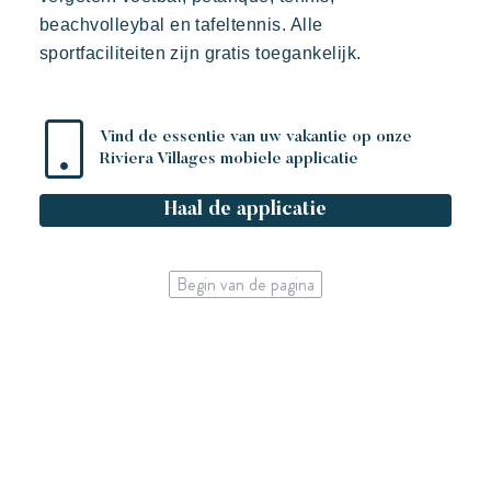
beachvolleybal en tafeltennis. Alle
sportfaciliteiten zijn gratis toegankelijk.
Toison d'or
Elegant
Authentiek
Vertrouwelijk
Vind de essentie van uw vakantie op onze
Een wild en kleurrijk paradijs
Riviera Villages mobiele applicatie
Haal de applicatie
Begin van de pagina