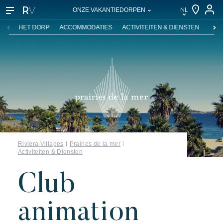
NL
ONZE VAKANTIEDORPEN
NL
HET DORP
ACCOMMODATIES
ACTIVITEITEN & DIENSTEN
ZWE
EN
FR
DE
IT
Onze vakantiedorpen
Riviera Villages
Prairies de la mer
Ontdek Riviera Villages
Activiteiten & Diensten
De Riviera Villages ervaring
Club
De kunst van gastvrijheid
De villages sfeer
animation
Beleef de Riviera