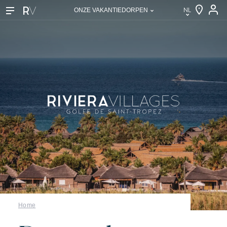
NL
ONZE VAKANTIEDORPEN
NL
EN
FR
DE
IT
Onze vakantiedorpen
Ontdek Riviera Villages
Home
De Riviera Villages ervaring