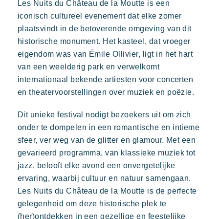
Les Nuits du Château de la Moutte is een
Kon Tiki
iconisch cultureel evenement dat elke zomer
Feestelijk
Tropisch paradijs
Ontsnap aan
plaatsvindt in de betoverende omgeving van dit
Een idyllische omgeving direct gelegen aan het beroemde
historische monument. Het kasteel, dat vroeger
strand van Pampelonne
eigendom was van Émile Ollivier, ligt in het hart
van een weelderig park en verwelkomt
internationaal bekende artiesten voor concerten
en theatervoorstellingen over muziek en poëzie.
Dit unieke festival nodigt bezoekers uit om zich
onder te dompelen in een romantische en intieme
sfeer, ver weg van de glitter en glamour. Met een
Toison d'or
gevarieerd programma, van klassieke muziek tot
Elegant
Authentiek
Vertrouwelijk
jazz, belooft elke avond een onvergetelijke
ervaring, waarbij cultuur en natuur samengaan.
Een wild en kleurrijk paradijs
Les Nuits du Château de la Moutte is de perfecte
gelegenheid om deze historische plek te
(her)ontdekken in een gezellige en feestelijke