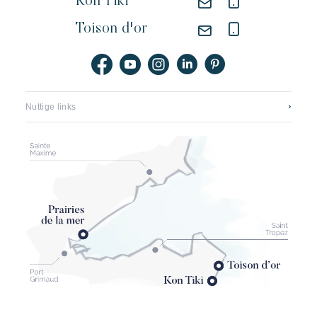
Kon Tiki
Toison d'or
Nuttige links
Neem contact op
Vacatures
Application mobile
Onze hotels
Brochures, plattegronden en tarieven
Het nieuwe pampelonne
Onze partners
Algemene verkoopvoorwaarden
Annuleringsverzekering Kon Tiki
Conditions générales echeck-in (pré-enregistrement)
Wettelijke vermeldingen