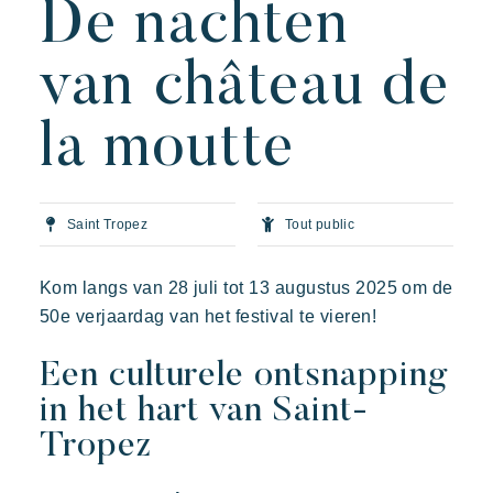
De nachten
De kunst van gastvrijheid
De villages sfeer
van château de
Beleef de Riviera
la moutte
Uw volgende vakantie
Actieve vakantie
Prairies de la mer
Deel in familie
Exotisch
Vrolijk
Onvergetelijk
Saint Tropez
Tout public
De tijd nemen
Polynesisch geïnspireerde Lodges, een adembenemend
uitzicht op Saint Tropez, een uitzonderlijke locatie.
Evenementen & festivals
Kom langs van 28 juli tot 13 augustus 2025 om de
Riviera Villages applicatie
50e verjaardag van het festival te vieren!
Onze aanbiedingen
Een culturele ontsnapping
Neem contact met ons op
in het hart van Saint-
Tropez
Boeken